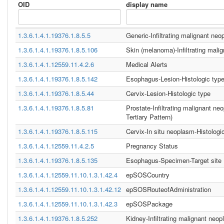
OID
display name
1.3.6.1.4.1.19376.1.8.5.5
Generic-Infiltrating malignant neo
1.3.6.1.4.1.19376.1.8.5.106
Skin (melanoma)-Infiltrating mali
1.3.6.1.4.1.12559.11.4.2.6
Medical Alerts
1.3.6.1.4.1.19376.1.8.5.142
Esophagus-Lesion-Histologic typ
1.3.6.1.4.1.19376.1.8.5.44
Cervix-Lesion-Histologic type
1.3.6.1.4.1.19376.1.8.5.81
Prostate-Infiltrating malignant n
Tertiary Pattern)
1.3.6.1.4.1.19376.1.8.5.115
Cervix-In situ neoplasm-Histologi
1.3.6.1.4.1.12559.11.4.2.5
Pregnancy Status
1.3.6.1.4.1.19376.1.8.5.135
Esophagus-Specimen-Target site
1.3.6.1.4.1.12559.11.10.1.3.1.42.4
epSOSCountry
1.3.6.1.4.1.12559.11.10.1.3.1.42.12
epSOSRouteofAdministration
1.3.6.1.4.1.12559.11.10.1.3.1.42.3
epSOSPackage
1.3.6.1.4.1.19376.1.8.5.252
Kidney-Infiltrating malignant neop